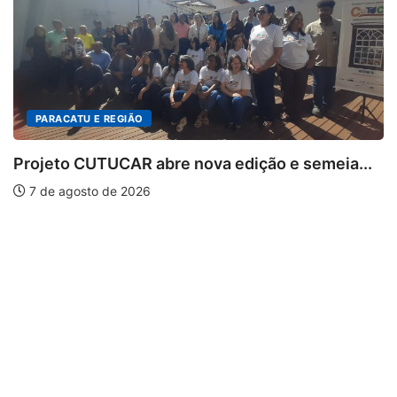
EGIÃO
CAR abre nova edição e semeia...
e 2026
PARACATU E R