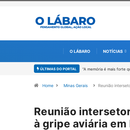
O LÁBARO
NOTÍCIAS
ÚLTIMAS DO PORTAL
4º Fliparacatu tem inscri
Home
Minas Gerais
Reunião interset
Reunião interseto
à gripe aviária em