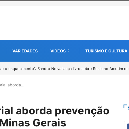
VARIEDADES
VIDEOS
TURISMO E CULTURA
ções abertas para o Prêmio de Redação e Desenho até o dia 14 de agost
orial aborda…
rial aborda prevenção
 Minas Gerais