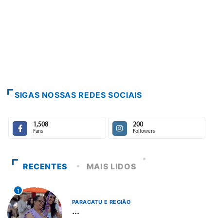
PARACATU E REGIÃO
Escuta, protagonismo e direitos marcam o I...
7 de agosto de 2026
SIGAS NOSSAS REDES SOCIAIS
1,508
200
Fans
Followers
RECENTES
MAIS LIDOS
1
PARACATU E REGIÃO
...