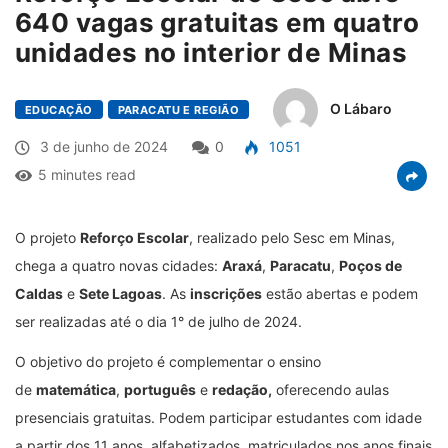
640 vagas gratuitas em quatro
unidades no interior de Minas
O Lábaro
EDUCAÇÃO
PARACATU E REGIÃO
3 de junho de 2024
0
1051
5 minutes read
O projeto
Reforço Escolar
, realizado pelo Sesc em Minas,
chega a quatro novas cidades:
Araxá
,
Paracatu
,
Poços de
Caldas
e
Sete Lagoas
. As
inscrições
estão abertas e podem
ser realizadas até o dia 1° de julho de 2024.
O objetivo do projeto é complementar o ensino
de
matemática
,
português
e
redação,
oferecendo aulas
presenciais gratuitas. Podem participar estudantes com idade
a partir dos 11 anos, alfabetizados, matriculados nos anos finais