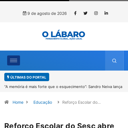
9 de agosto de 2026
ÚLTIMAS DO PORTAL
nça
4º Fliparacatu tem inscrições abertas para o Prêmio de Redação e
Desenho até o dia 14 de agosto
Home
Educação
Reforço Escolar do…
Reforço Escolar do Sesc abre