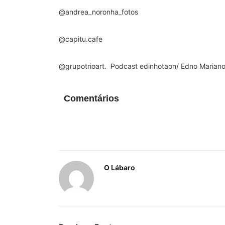
@andrea_noronha_fotos
@capitu.cafe
@grupotrioart. Podcast edinhotaon/ Edno Marian
Comentários
O Lábaro