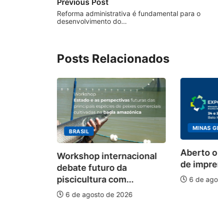
Previous Post
Reforma administrativa é fundamental para o
desenvolvimento do…
Posts Relacionados
MINAS G
BRASIL
ecebimento
Aberto o
Workshop internacional
 para
de impren
debate futuro da
piscicultura com...
6 de ago
026
6 de agosto de 2026