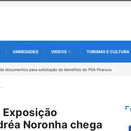
VARIEDADES
VIDEOS
TURISMO E CULTURA
op internacional debate futuro da piscicultura com espécies nativas da
nia
:…
: Exposição
ndréa Noronha chega