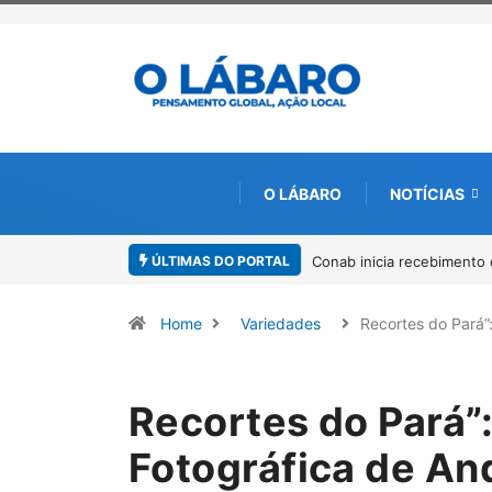
O LÁBARO
NOTÍCIAS
ÚLTIMAS DO PORTAL
nto de documentos para solicitação do benefício do PSA Pirarucu
Worksh
Amazô
Home
Variedades
Recortes do Pará”
Recortes do Pará”
Fotográfica de A