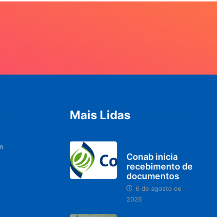
Mais Lidas
m
BRASIL
Conab inicia
recebimento de
documentos
6 de agosto de
2026