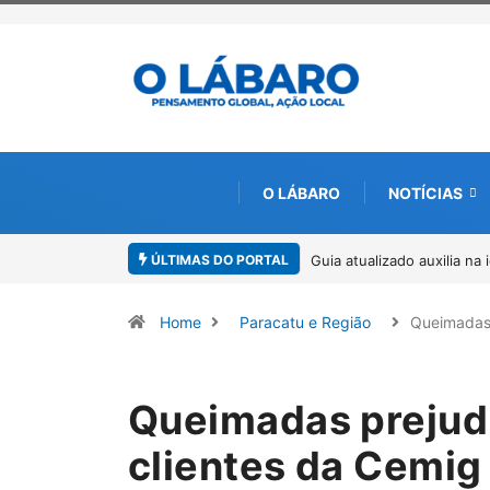
O LÁBARO
NOTÍCIAS
ÚLTIMAS DO PORTAL
ificação de espécies de Trichogramma no Brasil
Kinross inicia rastreamen
ambiental, em parceria c
Home
Paracatu e Região
Queimadas
Queimadas prejud
clientes da Cemig