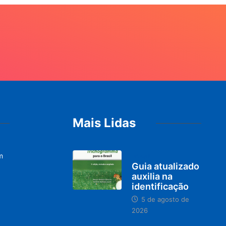
Mais Lidas
m
BRASIL
Guia atualizado
auxilia na
identificação
5 de agosto de
2026