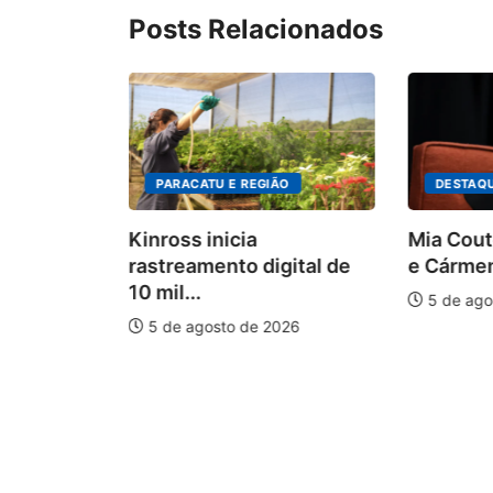
Posts Relacionados
PARACATU E REGIÃO
DESTAQ
Kinross inicia
Mia Cout
rastreamento digital de
e Cármen
10 mil...
5 de ago
5 de agosto de 2026
auxilia na
e
026