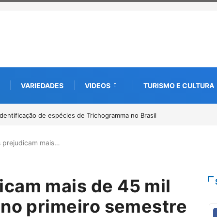
VARIEDADES
VIDEOS
TURISMO E CULTURA
to digital de 10 mil mudas usadas na recuperação
om startup da Amazônia
 prejudicam mais…
icam mais de 45 mil
 no primeiro semestre