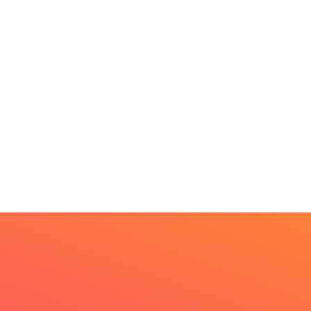
PARACATU E REGIÃO
rojeto CUTUCAR abre
va edição e semeia...
7 de agosto de 2026
PARACATU E REGIÃO
Escuta, protagonismo e
direitos marcam o I...
7 de agosto de 2026