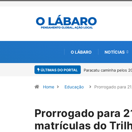
O LÁBARO
NOTÍCIAS
ÚLTIMAS DO PORTAL
atu caminha pelos 20 anos da Lei Maria da Penha
Projeto CUTUCAR abre 
por meio da cultura e
Home
Educação
Prorrogado para 2
Prorrogado para 2
matrículas do Tril