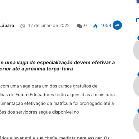
Lábaro
17 de junho de 2022
0
1054
 uma vaga de especialização devem efetivar a
erior até a próxima terça-feira
com uma vaga para um dos cursos gratuitos de
ilhas de Futuro Educadores terão alguns dias a mais para
ocumentação efetivação da matrícula foi prorrogado até a
ções dos servidores segue disponível no
ios e levar até a sua chefia imediata para assinar. Os