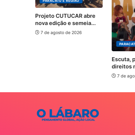
PARACATU E REGIÃO
Projeto CUTUCAR abre
nova edição e semeia...
7 de agosto de 2026
PARACAT
ÃO
Escuta, 
ha pelos
direitos 
.
7 de ago
026