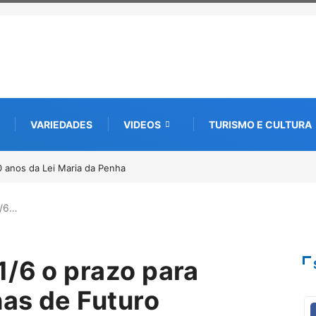
VARIEDADES
VIDEOS
TURISMO E CULTURA
nova edição e semeia o futuro
 da memória
1/6…
1/6 o prazo para
has de Futuro