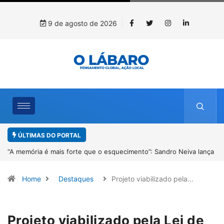
9 de agosto de 2026
ÚLTIMAS DO PORTAL
lança
4º Fliparacatu tem inscrições abertas para o Prêmio de Redação e
Desenho até o dia 14 de agosto
Home
Destaques
Projeto viabilizado pela…
Projeto viabilizado pela Lei de