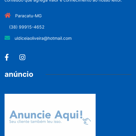
Paracatu-MG
(38) 99915-4652
uldiceiaoliveira@hotmail.com
anúncio