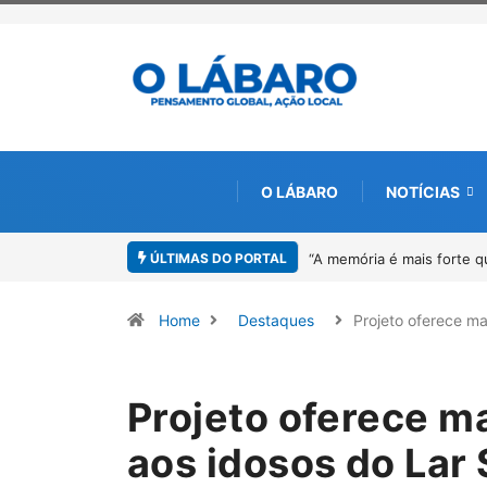
O LÁBARO
NOTÍCIAS
ÚLTIMAS DO PORTAL
o”: Sandro Neiva lança livro sobre Rosilene Amorim em Paracatu
4º Flip
Home
Destaques
Projeto oferece m
Projeto oferece m
aos idosos do Lar