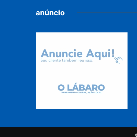
anúncio
©