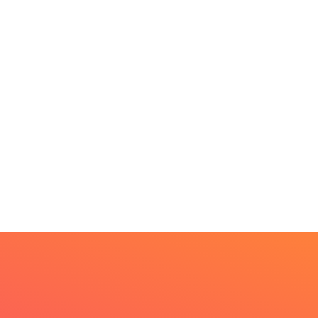
DESTAQUES
 Fliparacatu tem
scrições abertas para
..
PARACATU E REGIÃO
8 de agosto de 2026
Paracatu caminha pelos
20 anos da Lei...
7 de agosto de 2026