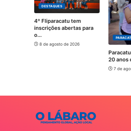
DESTAQUES
4º Fliparacatu tem
inscrições abertas para
o...
PARACAT
8 de agosto de 2026
ÃO
Paracatu
20 anos d
is forte
7 de ago
026