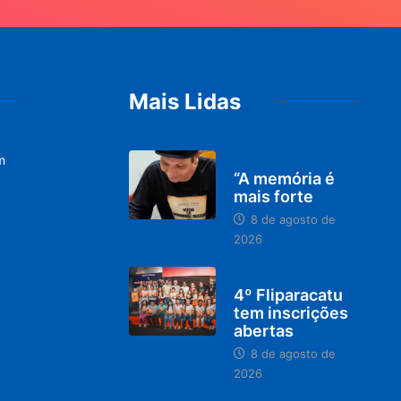
Mais Lidas
m
PARACATU E REGIÃO
“A memória é
mais forte
8 de agosto de
2026
DESTAQUES
4º Fliparacatu
tem inscrições
abertas
8 de agosto de
2026