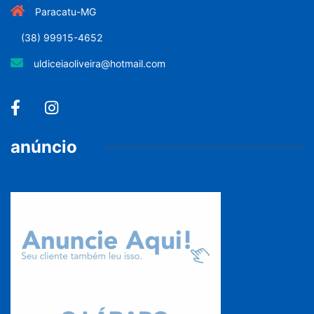
Paracatu-MG
(38) 99915-4652
uldiceiaoliveira@hotmail.com
anúncio