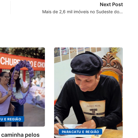
Next Post
Mais de 2,6 mil imóveis no Sudeste do…
4º
in
o.
U E REGIÃO
PARACATU E REGIÃO
 caminha pelos