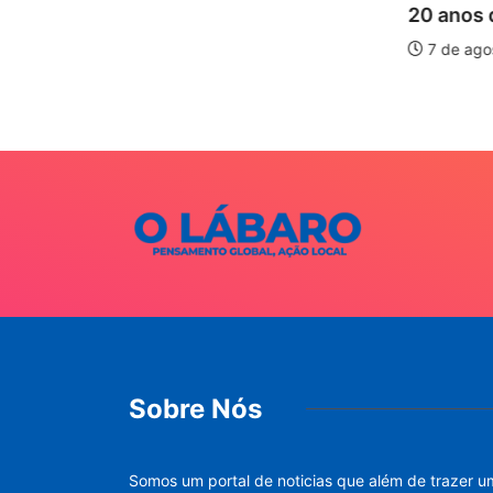
20 anos d
is forte
7 de ago
026
Sobre Nós
Somos um portal de noticias que além de trazer u