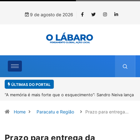
9 de agosto de 2026
ÚLTIMAS DO PORTAL
lança
4º Fliparacatu tem inscrições abertas para o Prêmio de Redação e
Desenho até o dia 14 de agosto
Home
Paracatu e Região
Prazo para entrega…
Prazo para entrega da