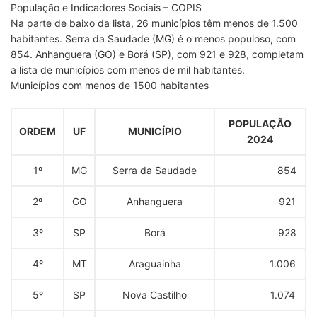
População e Indicadores Sociais – COPIS
Na parte de baixo da lista, 26 municípios têm menos de 1.500
habitantes. Serra da Saudade (MG) é o menos populoso, com
854. Anhanguera (GO) e Borá (SP), com 921 e 928, completam
a lista de municípios com menos de mil habitantes.
Municípios com menos de 1500 habitantes
POPULAÇÃO
ORDEM
UF
MUNICÍPIO
2024
1º
MG
Serra da Saudade
854
2º
GO
Anhanguera
921
3º
SP
Borá
928
4º
MT
Araguainha
1.006
5º
SP
Nova Castilho
1.074