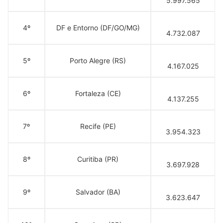
5.997.565
4º
DF e Entorno (DF/GO/MG)
4.732.087
5º
Porto Alegre (RS)
4.167.025
6º
Fortaleza (CE)
4.137.255
7º
Recife (PE)
3.954.323
8º
Curitiba (PR)
3.697.928
9º
Salvador (BA)
3.623.647