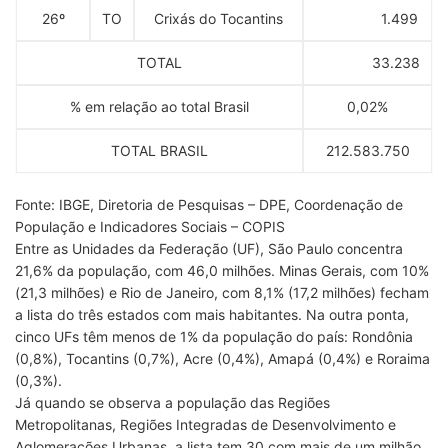
26º
TO
Crixás do Tocantins
1.499
TOTAL
33.238
% em relação ao total Brasil
0,02%
TOTAL BRASIL
212.583.750
Fonte: IBGE, Diretoria de Pesquisas – DPE, Coordenação de
População e Indicadores Sociais – COPIS
Entre as Unidades da Federação (UF), São Paulo concentra
21,6% da população, com 46,0 milhões. Minas Gerais, com 10%
(21,3 milhões) e Rio de Janeiro, com 8,1% (17,2 milhões) fecham
a lista do três estados com mais habitantes. Na outra ponta,
cinco UFs têm menos de 1% da população do país: Rondônia
(0,8%), Tocantins (0,7%), Acre (0,4%), Amapá (0,4%) e Roraima
(0,3%).
Já quando se observa a população das Regiões
Metropolitanas, Regiões Integradas de Desenvolvimento e
Aglomerações Urbanas, a lista tem 30 com mais de um milhão