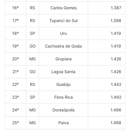
16º
RS
Carlos Gomes
1.387
17º
RS
Tupanci do Sul
1.398
18º
SP
Uru
1.419
19º
GO
Cachoeira de Goiás
1.419
20º
MG
Grupiara
1.426
21º
GO
Lagoa Santa
1.426
22º
RS
Guabiju
1.442
23º
SP
Flora Rica
1.492
24º
MG
Doresópolis
1.496
25º
MG
Paiva
1.498