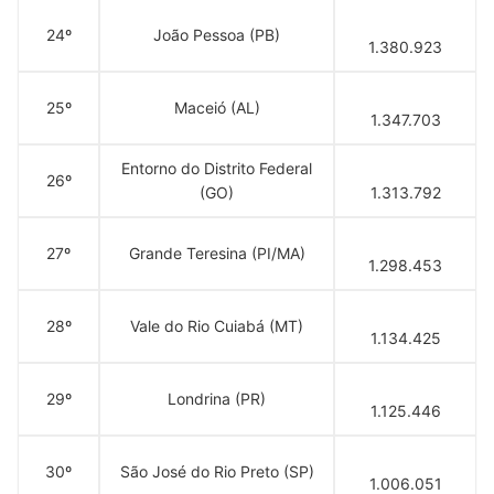
24º
João Pessoa (PB)
1.380.923
25º
Maceió (AL)
1.347.703
Entorno do Distrito Federal
26º
(GO)
1.313.792
27º
Grande Teresina (PI/MA)
1.298.453
28º
Vale do Rio Cuiabá (MT)
1.134.425
29º
Londrina (PR)
1.125.446
30º
São José do Rio Preto (SP)
1.006.051