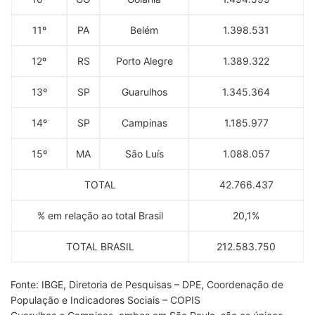
11º
PA
Belém
1.398.531
12º
RS
Porto Alegre
1.389.322
13º
SP
Guarulhos
1.345.364
14º
SP
Campinas
1.185.977
15º
MA
São Luís
1.088.057
TOTAL
42.766.437
% em relação ao total Brasil
20,1%
TOTAL BRASIL
212.583.750
Fonte: IBGE, Diretoria de Pesquisas – DPE, Coordenação de
População e Indicadores Sociais – COPIS