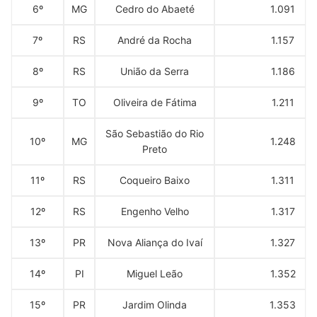
6º
MG
Cedro do Abaeté
1.091
7º
RS
André da Rocha
1.157
8º
RS
União da Serra
1.186
9º
TO
Oliveira de Fátima
1.211
São Sebastião do Rio
10º
MG
1.248
Preto
11º
RS
Coqueiro Baixo
1.311
12º
RS
Engenho Velho
1.317
13º
PR
Nova Aliança do Ivaí
1.327
14º
PI
Miguel Leão
1.352
15º
PR
Jardim Olinda
1.353