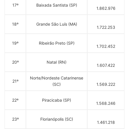
17º
Baixada Santista (SP)
1.862.976
18º
Grande São Luís (MA)
1.722.253
19º
Ribeirão Preto (SP)
1.702.452
20º
Natal (RN)
1.607.422
Norte/Nordeste Catarinense
21º
(SC)
1.569.222
22º
Piracicaba (SP)
1.568.246
23º
Florianópolis (SC)
1.461.218