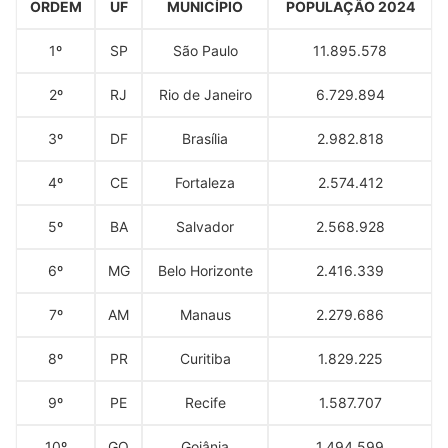
ORDEM
UF
MUNICÍPIO
POPULAÇÃO 2024
1º
SP
São Paulo
11.895.578
2º
RJ
Rio de Janeiro
6.729.894
3º
DF
Brasília
2.982.818
4º
CE
Fortaleza
2.574.412
5º
BA
Salvador
2.568.928
6º
MG
Belo Horizonte
2.416.339
7º
AM
Manaus
2.279.686
8º
PR
Curitiba
1.829.225
9º
PE
Recife
1.587.707
10º
GO
Goiânia
1.494.599