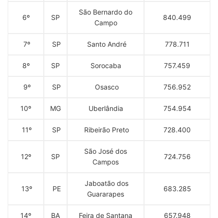
São Bernardo do
6º
SP
840.499
Campo
7º
SP
Santo André
778.711
8º
SP
Sorocaba
757.459
9º
SP
Osasco
756.952
10º
MG
Uberlândia
754.954
11º
SP
Ribeirão Preto
728.400
São José dos
12º
SP
724.756
Campos
Jaboatão dos
13º
PE
683.285
Guararapes
14º
BA
Feira de Santana
657.948