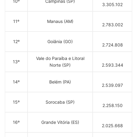
10º
Campinas (SP)
3.305.102
11º
Manaus (AM)
2.783.002
12º
Goiânia (GO)
2.724.808
Vale do Paraíba e Litoral
13º
Norte (SP)
2.593.344
14º
Belém (PA)
2.539.097
15º
Sorocaba (SP)
2.258.150
16º
Grande Vitória (ES)
2.025.668