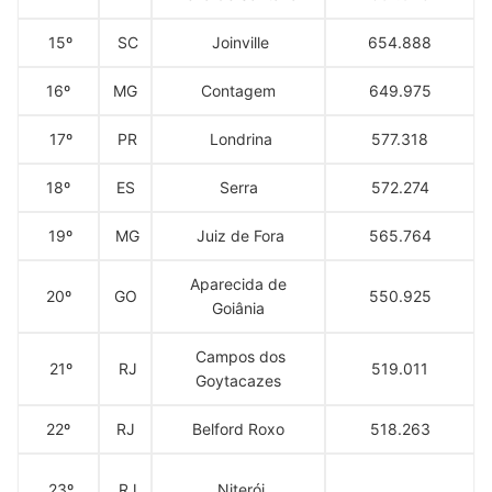
15º
SC
Joinville
654.888
16º
MG
Contagem
649.975
17º
PR
Londrina
577.318
18º
ES
Serra
572.274
19º
MG
Juiz de Fora
565.764
Aparecida de
20º
GO
550.925
Goiânia
Campos dos
21º
RJ
519.011
Goytacazes
22º
RJ
Belford Roxo
518.263
23º
RJ
Niterói