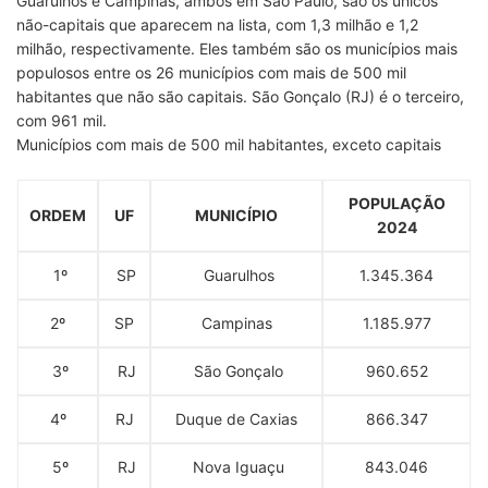
Guarulhos e Campinas, ambos em São Paulo, são os únicos
não-capitais que aparecem na lista, com 1,3 milhão e 1,2
milhão, respectivamente. Eles também são os municípios mais
populosos entre os 26 municípios com mais de 500 mil
habitantes que não são capitais. São Gonçalo (RJ) é o terceiro,
com 961 mil.
Municípios com mais de 500 mil habitantes, exceto capitais
POPULAÇÃO
ORDEM
UF
MUNICÍPIO
2024
1º
SP
Guarulhos
1.345.364
2º
SP
Campinas
1.185.977
3º
RJ
São Gonçalo
960.652
4º
RJ
Duque de Caxias
866.347
5º
RJ
Nova Iguaçu
843.046