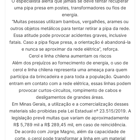
O especialista alerta que jamais se deve tentar recuperar
uma pipa presa em postes, transformadores ou fios de
energia.
“Muitas pessoas utilizam bambus, vergalhões, arames ou
outros objetos metálicos para tentar retirar a pipa da rede.
Essa atitude pode provocar acidentes graves, inclusive
fatais. Caso a pipa fique presa, a orientação é abandoná-la
e nunca se aproximar da rede elétrica”, reforça.
Cerol e linha chilena aumentam os riscos
Além dos prejuízos ao fornecimento de energia, o uso de
cerol e linha chilena representa uma ameaça para quem
participa da brincadeira e para toda a população. Quando
entram em contato com a rede elétrica, essas linhas podem
provocar curtos-circuitos, rompimento de cabos e
desligamentos de grandes áreas.
Em Minas Gerais, a utilização e a comercialização desses
materiais são proibidas pela Lei Estadual nº 23.515/2019. A
legislação prevê multas que variam de aproximadamente
R$ 5,789 mil a R$ 289,45 mil, em caso de reincidência.
De acordo com Jorge Magno, além da capacidade de
corte, o cerol pode transformar a linha em um material