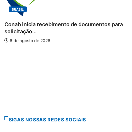
BRASIL
icia recebimento de documentos para
o...
Workshop 
to de 2026
piscicultu
6 de agos
SIGAS NOSSAS REDES SOCIAIS