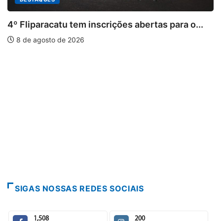
 tem inscrições abertas para o...
 2026
PARACATU E REG
Paracatu camin
7 de agosto de 
SIGAS NOSSAS REDES SOCIAIS
1,508
200