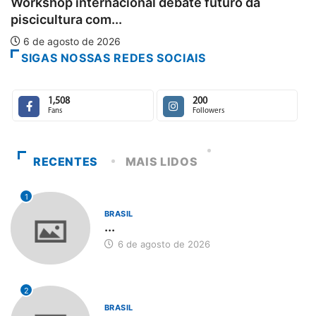
op internacional debate futuro da
6 de 
ultura com...
agosto de 2026
SIGAS NOSSAS REDES SOCIAIS
1,508
200
Fans
Followers
RECENTES
MAIS LIDOS
1
BRASIL
...
6 de agosto de 2026
2
BRASIL