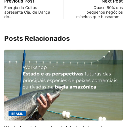
Previous Post
Next Post
Energia da Cultura
Quase 60% dos
apresenta Cia. de Dança
pequenos negócios
do…
mineiros que buscaram…
Posts Relacionados
MINA
IL
Aberto