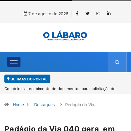
7 de agosto de 2026
ÚLTIMAS DO PORTAL
solicitação do
Workshop internacional debate futuro da piscicultu
espécies nativas da Amazônia
Home
Destaques
Pedágio da Via…
Pedágio da Via 040 gera, em