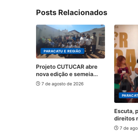
Posts Relacionados
PARACATU E REGIÃO
Projeto CUTUCAR abre
nova edição e semeia...
7 de agosto de 2026
PARACAT
ÃO
Escuta, 
ha pelos
direitos 
.
7 de ago
026