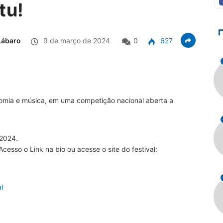
tu!
Lábaro
9 de março de 2024
0
627
nomia e música, em uma competição nacional aberta a
/2024.
cesso o Link na bio ou acesse o site do festival:
l