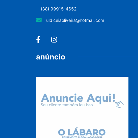
(38) 99915-4652
uldiceiaoliveira@hotmail.com
anúncio