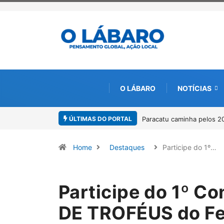
O LÁBARO
NOTÍCIAS
ÚLTIMAS DO PORTAL
Paracatu caminha pelos 2
Home
Destaques
Participe do 1º…
Participe do 1º C
DE TROFÉUS do Fes