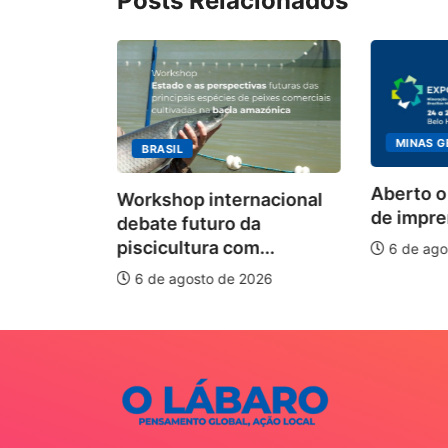
Posts Relacionados
MINAS G
BRASIL
ecebimento
Aberto o
Workshop internacional
 para
de impren
debate futuro da
piscicultura com...
6 de ago
026
6 de agosto de 2026