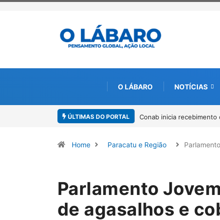
O LÁBARO
NOTÍCIAS
ÚLTIMAS DO PORTAL
Conab inicia recebimento 
Home
Paracatu e Região
Parlament
Parlamento Jovem
de agasalhos e co