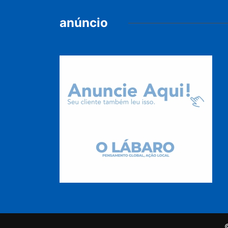
anúncio
©