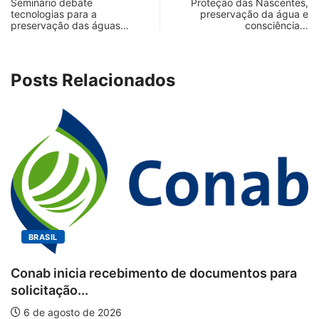
Seminário debate
Proteção das Nascentes,
tecnologias para a
preservação da água e
preservação das águas…
consciência…
Posts Relacionados
SIL
BRA
b inicia recebimento de documentos para
itação...
Works
 agosto de 2026