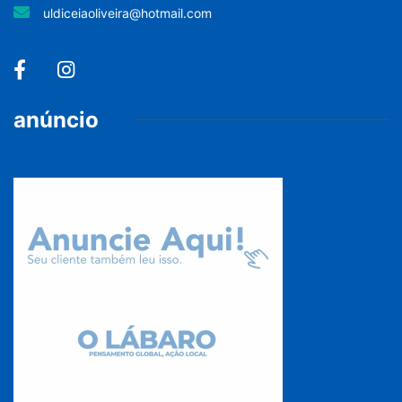
uldiceiaoliveira@hotmail.com
anúncio