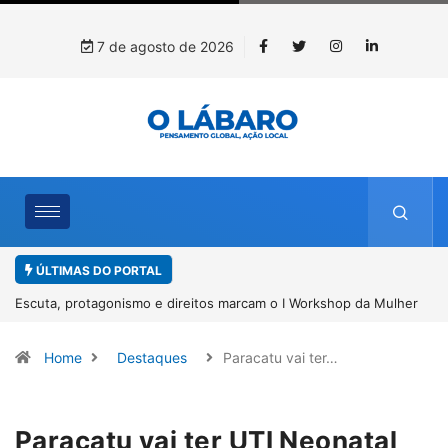
7 de agosto de 2026
ÚLTIMAS DO PORTAL
lher
Conab inicia recebimento de documentos para solicitação do
benefício do PSA Pirarucu
Home
Destaques
Paracatu vai ter…
Paracatu vai ter UTI Neonatal