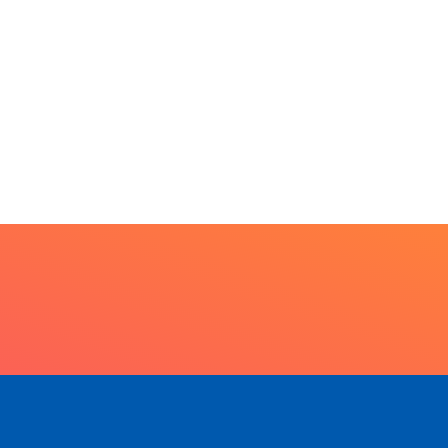
7 de agosto de 2026
PARACATU E REGIÃO
Escuta, protagonismo e
direitos marcam o I...
7 de agosto de 2026