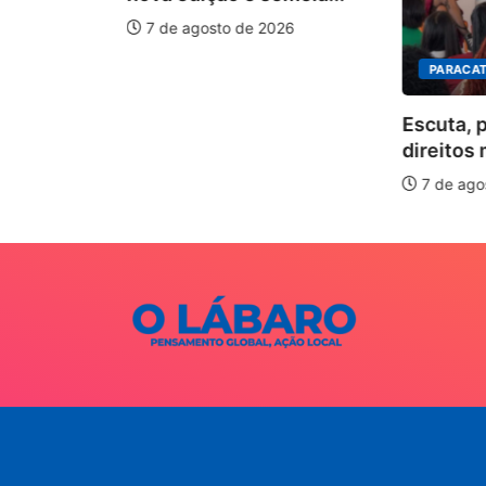
7 de agosto de 2026
PARACAT
ÃO
Escuta, 
ha pelos
direitos 
.
7 de ago
026