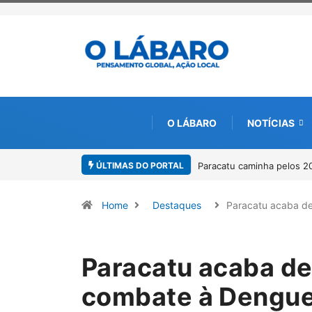
O LÁBARO
NOTÍCIAS
ÚLTIMAS DO PORTAL
Paracatu caminha pelos 20 an
Home
Destaques
Paracatu acaba d
Paracatu acaba de
combate à Dengue