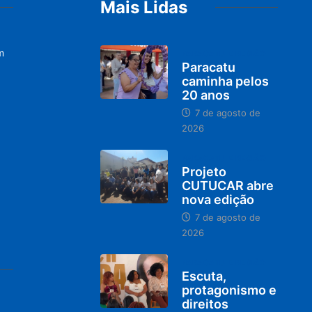
Mais Lidas
m
PARACATU E REGIÃO
Paracatu
caminha pelos
20 anos
7 de agosto de
2026
PARACATU E REGIÃO
Projeto
CUTUCAR abre
nova edição
7 de agosto de
2026
PARACATU E REGIÃO
Escuta,
protagonismo e
direitos