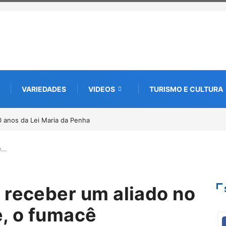
VARIEDADES
VIDEOS
TURISMO E CULTURA
os da Lei Maria da Penha
Projeto CUTUCAR abre nova edição e semeia o
por meio da cultura e da memória
e…
 receber um aliado no
, o fumacê