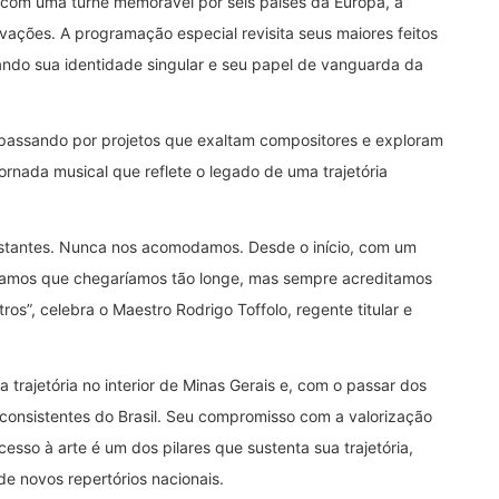
om uma turnê memorável por seis países da Europa, a
ações. A programação especial revisita seus maiores feitos
ando sua identidade singular e seu papel de vanguarda da
passando por projetos que exaltam compositores e exploram
rnada musical que reflete o legado de uma trajetória
nstantes. Nunca nos acomodamos. Desde o início, com um
vamos que chegaríamos tão longe, mas sempre acreditamos
s”, celebra o Maestro Rodrigo Toffolo, regente titular e
 trajetória no interior de Minas Gerais e, com o passar dos
consistentes do Brasil. Seu compromisso com a valorização
esso à arte é um dos pilares que sustenta sua trajetória,
e novos repertórios nacionais.