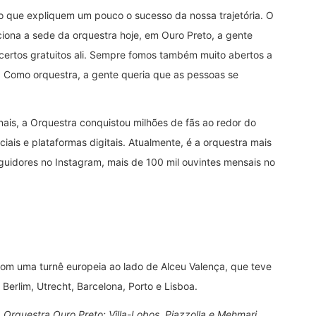
to que expliquem um pouco o sucesso da nossa trajetória. O
iona a sede da orquestra hoje, em Ouro Preto, a gente
ertos gratuitos ali. Sempre fomos também muito abertos a
s. Como orquestra, a gente queria que as pessoas se
ais, a Orquestra conquistou milhões de fãs ao redor do
is e plataformas digitais. Atualmente, é a orquestra mais
guidores no Instagram, mais de 100 mil ouvintes mensais no
om uma turnê europeia ao lado de Alceu Valença, que teve
Berlim, Utrecht, Barcelona, Porto e Lisboa.
,
Orquestra Ouro Preto: Villa-Lobos, Piazzolla e Mehmari
,