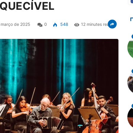
QUECÍVEL
 março de 2025
0
548
12 minutes read