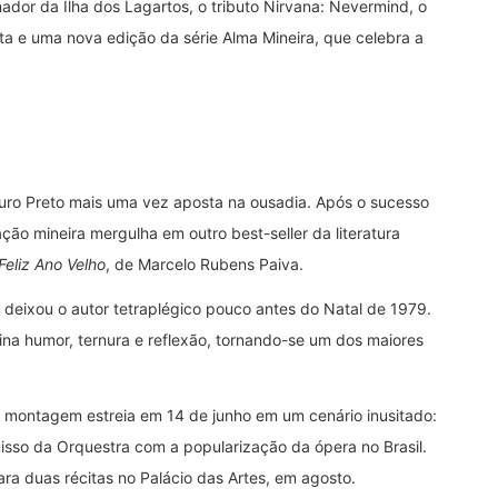
or da Ilha dos Lagartos, o tributo Nirvana: Nevermind, o
a e uma nova edição da série Alma Mineira, que celebra a
uro Preto mais uma vez aposta na ousadia. Após o sucesso
ação mineira mergulha em outro best-seller da literatura
Feliz Ano Velho
, de Marcelo Rubens Paiva.
e deixou o autor tetraplégico pouco antes do Natal de 1979.
ina humor, ternura e reflexão, tornando-se um dos maiores
a montagem estreia em 14 de junho em um cenário inusitado:
sso da Orquestra com a popularização da ópera no Brasil.
ra duas récitas no Palácio das Artes, em agosto.