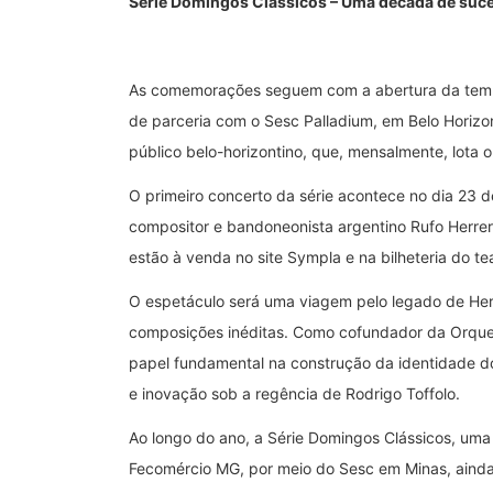
Série Domingos Clássicos – Uma década de suc
As comemorações seguem com a abertura da temp
de parceria com o Sesc Palladium, em Belo Horizon
público belo-horizontino, que, mensalmente, lota 
O primeiro concerto da série acontece no dia 23 
compositor e bandoneonista argentino Rufo Herrer
estão à venda no site Sympla e na bilheteria do te
O espetáculo será uma viagem pelo legado de Herr
composições inéditas. Como cofundador da Orquest
papel fundamental na construção da identidade d
e inovação sob a regência de Rodrigo Toffolo.
Ao longo do ano, a Série Domingos Clássicos, uma
Fecomércio MG, por meio do Sesc em Minas, ainda 