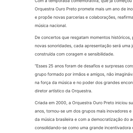
Com a temporada comemorativa, que já começou c
Orquestra Ouro Preto promete mais um ano de inov
e propõe novas parcerias e colaborações, reafirm
música nacional.
De concertos que resgatam momentos históricos, 
novas sonoridades, cada apresentação será uma jo
construída com coragem e sensibilidade.
“Esses 25 anos foram de desafios e surpresas co
grupo formado por irmãos e amigos, não imaginá
na força da música e no poder dos grandes encontro
diretor artístico da Orquestra.
Criada em 2000, a Orquestra Ouro Preto iniciou sua
anos, tornou-se um dos grupos mais inovadores e 
da música brasileira e com a democratização do ac
consolidando-se como uma grande incentivadora d