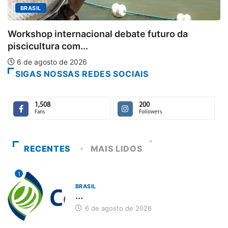
BRASIL
Ab
rkshop internacional debate futuro da
6
cicultura com...
 de agosto de 2026
SIGAS NOSSAS REDES SOCIAIS
1,508
200
Fans
Followers
RECENTES
MAIS LIDOS
1
BRASIL
...
6 de agosto de 2026