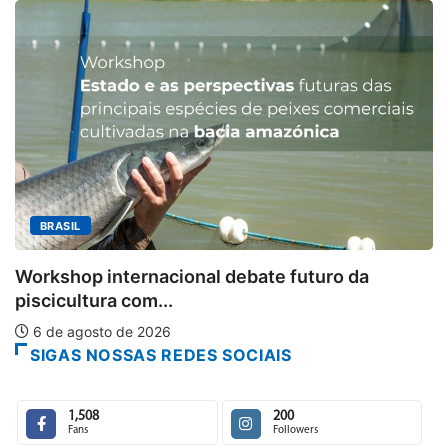
MINAS GERA
Aberto o c
nternacional debate futuro da
6 de agosto
a com...
 de 2026
SIGAS NOSSAS REDES SOCIAIS
1,508
200
Fans
Followers