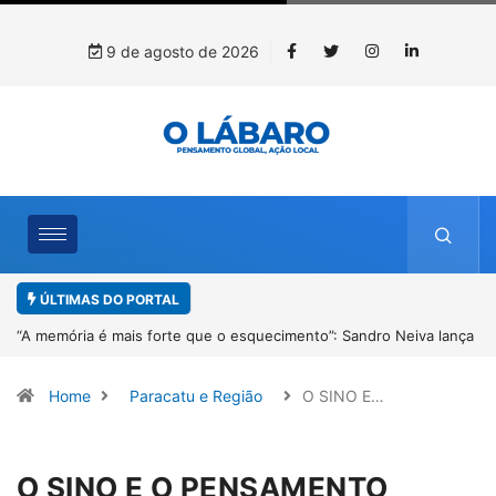
9 de agosto de 2026
ÚLTIMAS DO PORTAL
lança
4º Fliparacatu tem inscrições abertas para o Prêmio de Redação e
Desenho até o dia 14 de agosto
Home
Paracatu e Região
O SINO E…
O SINO E O PENSAMENTO