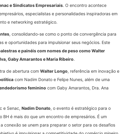
nac e Sindicatos Empresariais
. O encontro acontece
 empresários, especialistas e personalidades inspiradoras em
to e networking estratégico.
antes
, consolidando-se como o ponto de convergência para
as e oportunidades para impulsionar seus negócios. Este
palestras e painéis com nomes de peso como Walter
ilva, Gaby Amarantos e Maria Ribeiro
.
stra de abertura com
Walter Longo
, referência em inovação e
olítica
com Nadim Donato e Felipe Nunes, além de uma
eendedorismo feminino
com Gaby Amarantos, Dra. Ana
sc e Senac,
Nadim Donato
, o evento é estratégico para o
ejo BH é mais do que um encontro de empresários. É um
a conexão se unem para preparar o setor para os desafios
bjetivo é impulsionar a competitividade do comércio mineiro