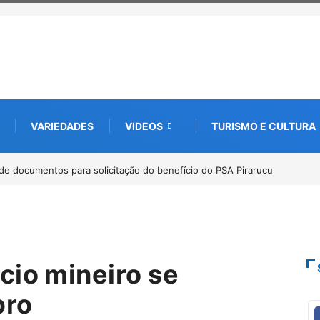
VARIEDADES
VIDEOS
TURISMO E CULTURA
ebate futuro da piscicultura com espécies nativas da
cio mineiro se
bro