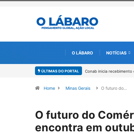
O LÁBARO
NOTÍCIAS
ÚLTIMAS DO PORTAL
 para solicitação do benefício do PSA Pirarucu
Workshop internacional d
Amazônia
Home
Minas Gerais
O futuro do…
O futuro do Comér
encontra em outu