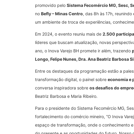
promovido pelo
Sistema Fecomércio MG, Sesc, Se
no
Befly – Minas Centro
, das 8h às 17h, reunindo
um ambiente de troca de experiências, conhecimen
Em 2024, o evento reuniu mais de
2.500 particip
líderes que buscam atualização, novas perspectiv
ano, o Inova Varejo BH promete ir além, trazendo
Longo, Felipe Nunes, Dra. Ana Beatriz Barbosa S
Entre os destaques da programação estão a pale
transformação digital, o painel sobre
economia e p
conversa inspiradora sobre
os desafios do empr
Beatriz Barbosa e Maria Ribeiro.
Para o presidente do Sistema Fecomércio MG, Se
fortalecimento do comércio mineiro, “O Inova Var
espaço de transformação, onde o conhecimento e 
do presente e as oportunidades do futuro. Nosso o