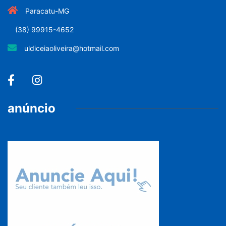
Paracatu-MG
(38) 99915-4652
uldiceiaoliveira@hotmail.com
anúncio