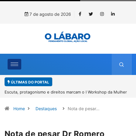
7 de agosto de 2026
ÚLTIMAS DO PORTAL
lher
Conab inicia recebimento de documentos para solicitação do
benefício do PSA Pirarucu
Home
Destaques
Nota de pesar…
Nota de pesar Dr Romero