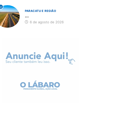
4
PARACATU E REGIÃO
...
6 de agosto de 2026
MINAS GERAIS
BRASIL
Aberto o credenciament
rkshop internacional
de imprensa para a...
bate futuro da
scicultura com...
6 de agosto de 2026
6 de agosto de 2026