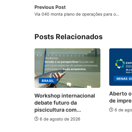
Previous Post
Via 040 monta plano de operações para o…
Posts Relacionados
MINAS G
BRASIL
ecebimento
Aberto o
Workshop internacional
 para
de impren
debate futuro da
piscicultura com...
6 de ago
026
6 de agosto de 2026