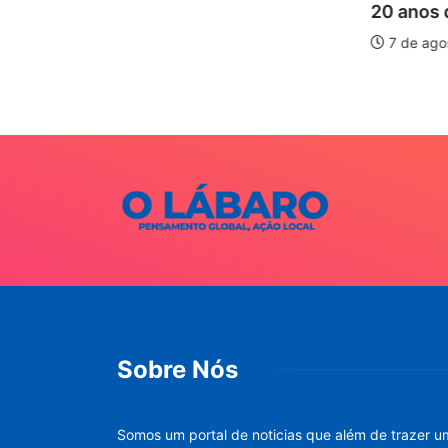
20 anos d
is forte
7 de ago
026
Sobre Nós
Somos um portal de noticias que além de trazer u