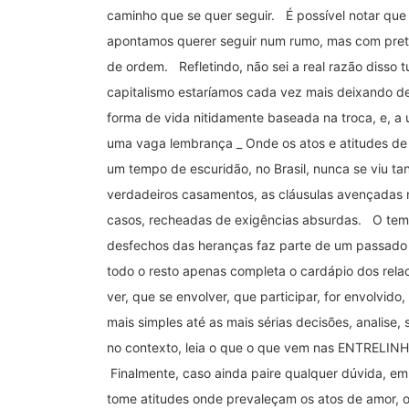
caminho que se quer seguir. É possível notar qu
apontamos querer seguir num rumo, mas com prete
de ordem. Refletindo, não sei a real razão disso 
capitalismo estaríamos cada vez mais deixando
forma de vida nitidamente baseada na troca, e, a
uma vaga lembrança _ Onde os atos e atitudes 
um tempo de escuridão, no Brasil, nunca se viu ta
verdadeiros casamentos, as cláusulas avençadas n
casos, recheadas de exigências absurdas. O tem
desfechos das heranças faz parte de um passado d
todo o resto apenas completa o cardápio dos rela
ver, que se envolver, que participar, for envolvido,
mais simples até as mais sérias decisões, analise
no contexto, leia o que o que vem nas ENTRELINHA
Finalmente, caso ainda paire qualquer dúvida, em 
tome atitudes onde prevaleçam os atos de amor, 