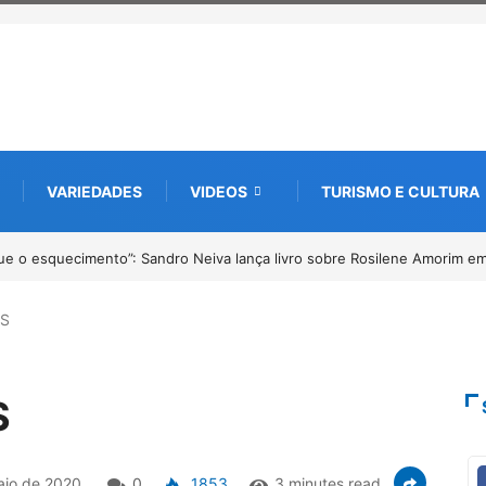
VARIEDADES
VIDEOS
TURISMO E CULTURA
liparacatu tem inscrições abertas para o Prêmio de Redação e Desenho a
AS
S
aio de 2020
0
1853
3 minutes read