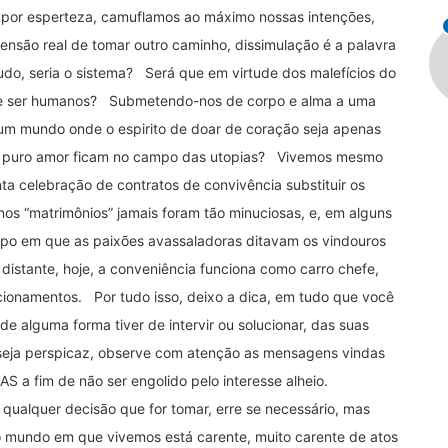
e por esperteza, camuflamos ao máximo nossas intenções,
nsão real de tomar outro caminho, dissimulação é a palavra
tudo, seria o sistema? Será que em virtude dos malefícios do
 de ser humanos? Submetendo-nos de corpo e alma a uma
 um mundo onde o espirito de doar de coração seja apenas
de puro amor ficam no campo das utopias? Vivemos mesmo
nta celebração de contratos de convivência substituir os
os “matrimônios” jamais foram tão minuciosas, e, em alguns
po em que as paixões avassaladoras ditavam os vindouros
istante, hoje, a conveniência funciona como carro chefe,
cionamentos. Por tudo isso, deixo a dica, em tudo que você
 de alguma forma tiver de intervir ou solucionar, das suas
, seja perspicaz, observe com atenção as mensagens vindas
S a fim de não ser engolido pelo interesse alheio.
qualquer decisão que for tomar, erre se necessário, mas
o mundo em que vivemos está carente, muito carente de atos