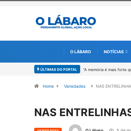
O LÁBARO
NOTÍCIAS
ÚLTIMAS DO PORTAL
nto”: Sandro Neiva lança livro sobre Rosilene Amorim em Paracatu
4º F
Home
Variedades
NAS ENTRELINH
NAS ENTRELINHA
O Lábaro
5 de m
VARIEDADES