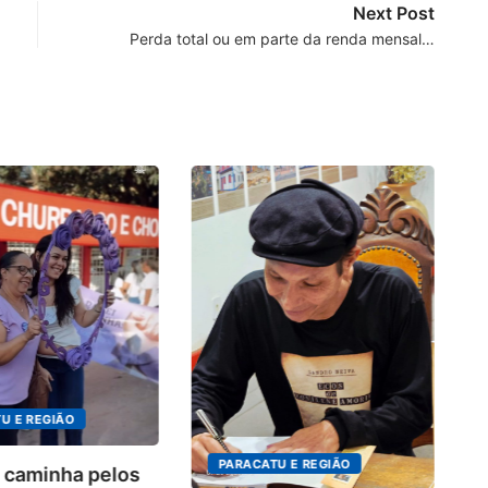
Next Post
Perda total ou em parte da renda mensal…
4º
in
o.
U E REGIÃO
PARACATU E REGIÃO
 caminha pelos