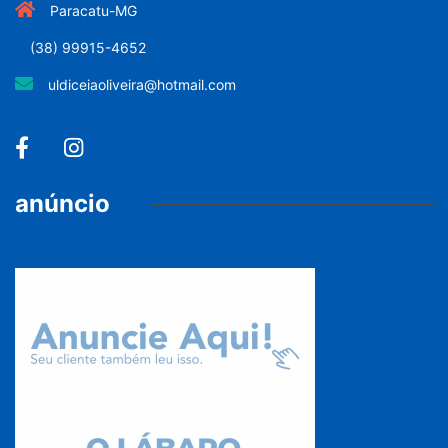
Paracatu-MG
(38) 99915-4652
uldiceiaoliveira@hotmail.com
anúncio