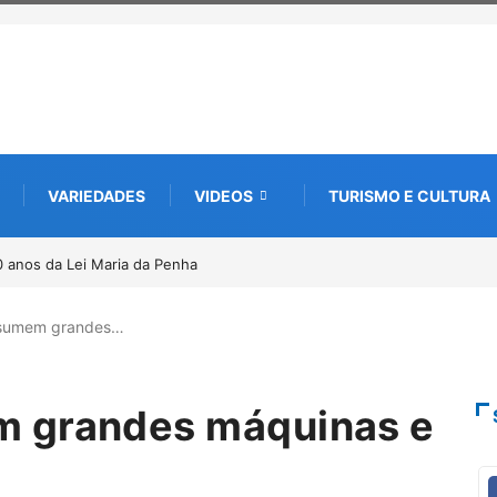
VARIEDADES
VIDEOS
TURISMO E CULTURA
R abre nova edição e semeia o futuro
ltura e da memória
ssumem grandes…
 grandes máquinas e