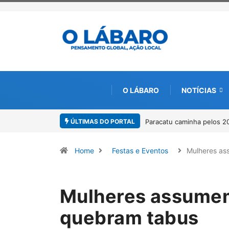
O LÁBARO
NOTÍCIAS
ÚLTIMAS DO PORTAL
Paracatu caminha pelos 20 anos da Lei Maria da Penha
Projeto CUTUCA
por meio da cu
Home
Festas e Eventos
Mulheres a
Mulheres assumem
quebram tabus