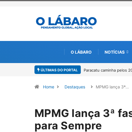
O LÁBARO
NOTÍCIAS
ÚLTIMAS DO PORTAL
Projeto CUTUCAR abre nov
Home
Destaques
MPMG lança 3ª…
MPMG lança 3ª fa
para Sempre