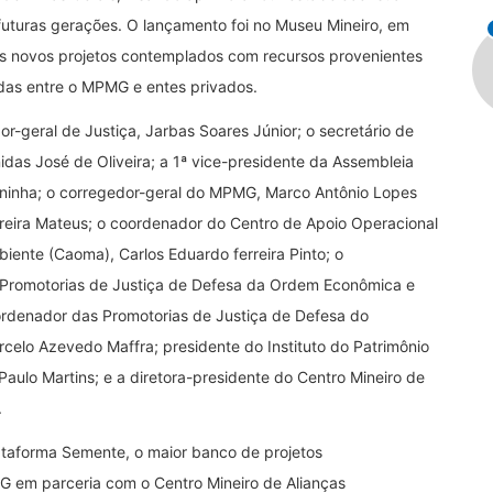
e futuras gerações. O lançamento foi no Museu Mineiro, em
os novos projetos contemplados com recursos provenientes
das entre o MPMG e entes privados.
r-geral de Justiça, Jarbas Soares Júnior; o secretário de
idas José de Oliveira; a 1ª vice-presidente da Assembleia
eninha; o corregedor-geral do MPMG, Marco Antônio Lopes
reira Mateus; o coordenador do Centro de Apoio Operacional
iente (Caoma), Carlos Eduardo ferreira Pinto; o
 Promotorias de Justiça de Defesa da Ordem Econômica e
coordenador das Promotorias de Justiça de Defesa do
arcelo Azevedo Maffra; presidente do Instituto do Patrimônio
 Paulo Martins; e a diretora-presidente do Centro Mineiro de
.
ataforma Semente, o maior banco de projetos
G em parceria com o Centro Mineiro de Alianças