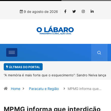
9 de agosto de 2026
ÚLTIMAS DO PORTAL
”: Sandro Neiva lança
4º Fliparacatu tem inscrições abertas para o Prê
Desenho até o dia 14 de agosto
Home
Paracatu e Região
MPMG informa que…
MPMG informa que interdição