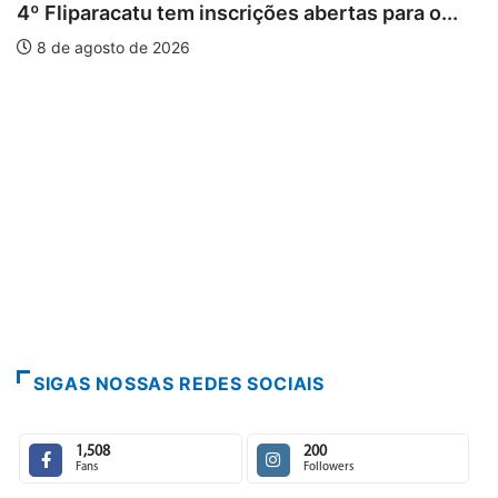
liparacatu tem inscrições abertas para o...
de agosto de 2026
P
Para
7 
SIGAS NOSSAS REDES SOCIAIS
1,508
200
Fans
Followers