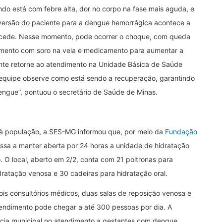
do está com febre alta, dor no corpo na fase mais aguda, e
versão do paciente para a dengue hemorrágica acontece a
re cede. Nesse momento, pode ocorrer o choque, com queda
amento com soro na veia e medicamento para aumentar a
iente retorne ao atendimento na Unidade Básica de Saúde
 equipe observe como está sendo a recuperação, garantindo
engue”, pontuou o secretário de Saúde de Minas.
a à população, a SES-MG informou que, por meio da
Fundação
assa a manter aberta por 24 horas a unidade de hidratação
. O local, aberto em 2/2, conta com 21 poltronas para
ratação venosa e 30 cadeiras para hidratação oral.
ois consultórios médicos, duas salas de reposição venosa e
tendimento pode chegar a até 300 pessoas por dia. A
cia municipal no atendimento a gestantes com dengue,