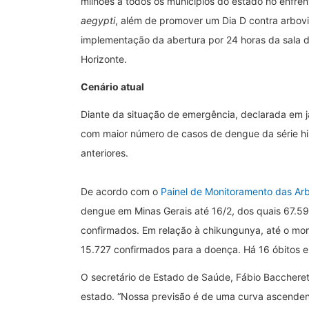
milhões a todos os municípios do estado no enfr
aegypti
, além de promover um Dia D contra arbov
implementação da abertura por 24 horas da sala d
Horizonte.
Cenário atual
Diante da situação de emergência, declarada em ja
com maior número de casos de dengue da série h
anteriores.
De acordo com o
Painel de Monitoramento das Ar
dengue em Minas Gerais até 16/2, dos quais 67.59
confirmados. Em relação à chikungunya, até o mo
15.727 confirmados para a doença. Há 16 óbitos e
O secretário de Estado de Saúde, Fábio Baccherett
estado. “Nossa previsão é de uma curva ascenden