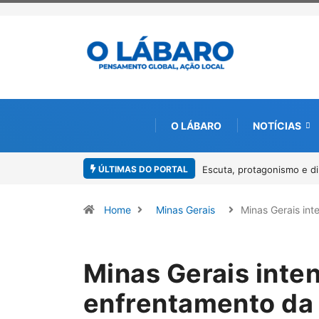
O LÁBARO
NOTÍCIAS
ÚLTIMAS DO PORTAL
Conab inicia recebimento 
Home
Minas Gerais
Minas Gerais int
Minas Gerais inten
enfrentamento da