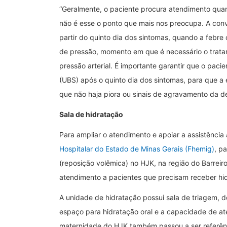
“Geralmente, o paciente procura atendimento quan
não é esse o ponto que mais nos preocupa. A con
partir do quinto dia dos sintomas, quando a feb
de pressão, momento em que é necessário o trat
pressão arterial. É importante garantir que o pac
(UBS) após o quinto dia dos sintomas, para que a
que não haja piora ou sinais de agravamento da d
Sala de hidratação
Para ampliar o atendimento e apoiar a assistênci
Hospitalar do Estado de Minas Gerais (Fhemig)
, p
(reposição volêmica) no HJK, na região do Barreiro
atendimento a pacientes que precisam receber hid
A unidade de hidratação possui sala de triagem, d
espaço para hidratação oral e a capacidade de a
maternidade do HJK também passou a ser referên