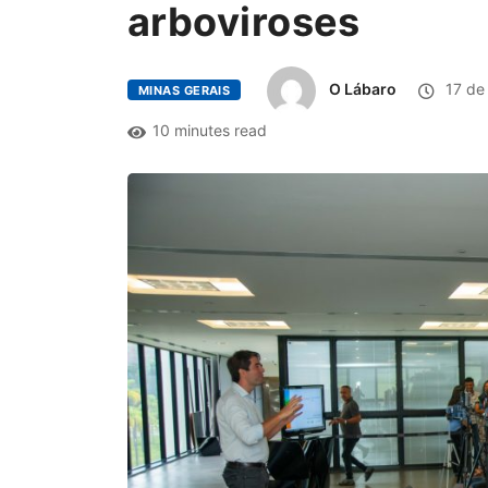
arboviroses
O Lábaro
17 de 
MINAS GERAIS
10 minutes read