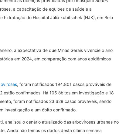
entamento às doenças provocadas pelo mosquito
Aedes
iroses, a capacitação de equipes de saúde e a
e hidratação do Hospital Júlia kubitschek (HJK), em Belo
neiro, a expectativa de que Minas Gerais vivencie o ano
istórica em 2024, em comparação com anos epidêmicos
boviroses
, foram notificados 194.801 casos prováveis de
2 estão confirmados. Há 105 óbitos em investigação e 18
mento, foram notificados 23.628 casos prováveis, sendo
m investigação e um óbito confirmado.
i, analisou o cenário atualizado das arboviroses urbanas no
te. Ainda não temos os dados desta última semana