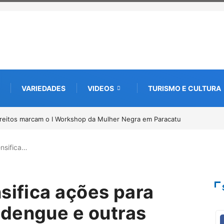
VARIEDADES
VIDEOS
TURISMO E CULTURA
de documentos para solicitação do benefício do PSA Pirarucu
ensifica…
sifica ações para
 dengue e outras