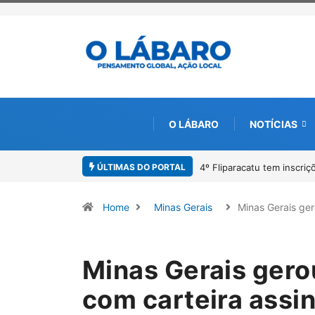
O LÁBARO
NOTÍCIAS
ÚLTIMAS DO PORTAL
Paracatu caminha pelos 2
Home
Minas Gerais
Minas Gerais ge
Minas Gerais gero
com carteira assin