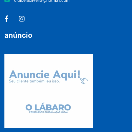
uldiceiaoliveira@hotmail.com
anúncio