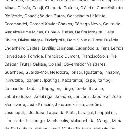
Minas, Cássia, Catuji, Chapada Gaúcha, Cláudio, Conceição do
Rio Verde, Conceição dos Ouros, Conselheiro Lafaiete,
Coromandel, Coronel Xavier Chaves, Córrego Novo, Couto de
Magalhães de Minas, Curvelo, Datas, Delfim Moreira, Delta,
Divino, Divisa Alegre, Divisópolis, Dom Silvério, Dona Eusébia,
Engenheiro Caldas, Ervália, Espinosa, Eugenópolis, Faria Lemos,
Fervedouro, Formiga, Francisco Dumont, Franciscópolis, Frei
Gaspar, Frutal, Galiléia, Goianá, Governador Valadares,
Guanhães, Guarda-Mor, Heliodora, Ibiraci, Iguatama, Inhapim,
Inimutaba, Ipanema, Ipatinga, Itacarambi, Itaipé, Itamogi,
Itanhandu, Itaobim, Itapagipe, Itinga, Itueta, Iturama,
Jaboticatubas, Jacutinga, Janaúba, Januária, Japonvar, João
Monlevade, João Pinheiro, Joaquim Felício, Jordânia,
Josenópolis, Juatuba, Lagoa da Prata, Laranjal, Leopoldina,
Liberdade, Luisburgo, Machacalis, Malacacheta, Manga, Maria
da Fé, Mariana, Mateus Leme, Matias Barbosa, Matozinhos,