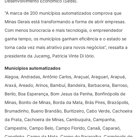
Desenvolvimento Econômico (Sede).
“A marca de 200 municípios automatizados comprova que
Minas Gerais está transformando a forma de abrir empresas.
Com menos burocracia e mais tecnologia, o empreendedor
ganha tempo, os municípios ganham eficiência e o estado se
torna cada vez mais atrativo para novos negócios”, ressalta a
presidente da Jucemg, Patricia Vinte Di Iório.
Municípios automatizados
Alagoa, Andradas, Antônio Carlos, Araçuaí, Araguari, Arapuá,
Araxá, Areado, Arinos, Bambuí, Bandeira, Barbacena, Barroso,
Berilo, Boa Esperança, Bom Jesus da Penha, Bonfinópolis de
Minas, Bonito de Minas, Borda da Mata, Brás Pires, Brazópolis,
Brumadinho, Bueno Brandão, Buritizeiro, Cabo Verde, Cachoeira
da Prata, Cachoeira de Minas, Cambuquira, Campanha,
Campestre, Campo Belo, Campo Florido, Canaã, Caparaó,
Capelinha, Carmo da Mata, Carmo do Paranaíba, Carmópolis de