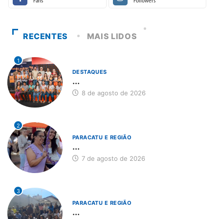
Fans
Followers
RECENTES
MAIS LIDOS
1
DESTAQUES
...
8 de agosto de 2026
2
PARACATU E REGIÃO
...
7 de agosto de 2026
3
PARACATU E REGIÃO
...