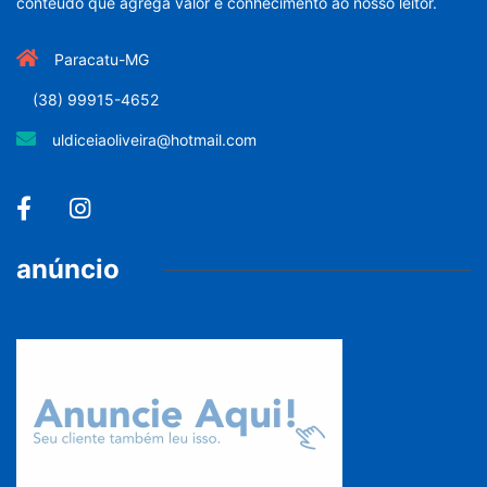
conteúdo que agrega valor e conhecimento ao nosso leitor.
Paracatu-MG
(38) 99915-4652
uldiceiaoliveira@hotmail.com
anúncio