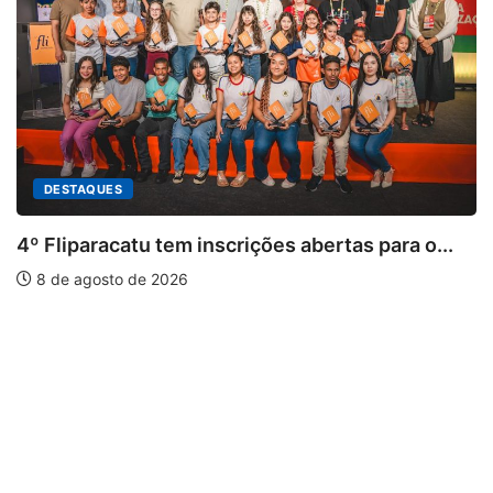
 tem inscrições abertas para o...
 2026
PARACATU E REG
Paracatu camin