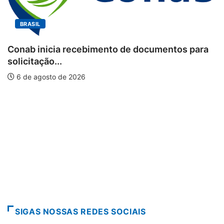
IL
BRAS
inicia recebimento de documentos para
ação...
Worksh
agosto de 2026
piscic
6 de 
SIGAS NOSSAS REDES SOCIAIS