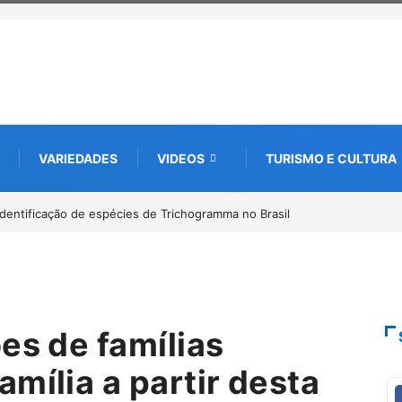
VARIEDADES
VIDEOS
TURISMO E CULTURA
mento digital de 10 mil mudas usadas na recuperação
a com startup da Amazônia
es de famílias
mília a partir desta