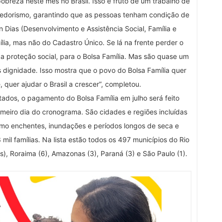
obreza neste mês no Brasil. Isso é fruto de um trabalho de
ndedorismo, garantindo que as pessoas tenham condição de
on Dias (Desenvolvimento e Assistência Social, Família e
lia, mas não do Cadastro Único. Se lá na frente perder o
a proteção social, para o Bolsa Família. Mas são quase um
s dignidade. Isso mostra que o povo do Bolsa Família quer
 quer ajudar o Brasil a crescer”, completou.
ados, o pagamento do Bolsa Família em julho será feito
rimeiro dia do cronograma. São cidades e regiões incluídas
mo enchentes, inundações e períodos longos de seca e
 mil famílias. Na lista estão todos os 497 municípios do Rio
s), Roraima (6), Amazonas (3), Paraná (3) e São Paulo (1).