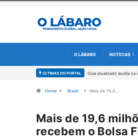
O LÁBARO
NOTÍCIAS
ÚLTIMAS DO PORTAL
entificação de espécies de Trichogramma no Brasil
Kinross inicia rastrea
ambiental, em parceri
Home
Brasil
Mais de 19,6…
Mais de 19,6 milhõ
recebem o Bolsa Fa