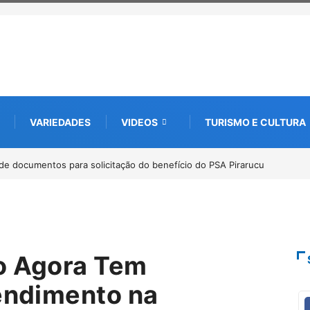
VARIEDADES
VIDEOS
TURISMO E CULTURA
bate futuro da piscicultura com espécies nativas da Amazônia
o Agora Tem
tendimento na