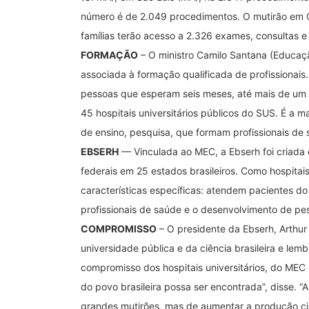
número é de 2.049 procedimentos. O mutirão em Cu
famílias terão acesso a 2.326 exames, consultas e 
FORMAÇÃO
– O ministro Camilo Santana (Educaç
associada à formação qualificada de profissionai
pessoas que esperam seis meses, até mais de um 
45 hospitais universitários públicos do SUS. É a ma
de ensino, pesquisa, que formam profissionais de
EBSERH
— Vinculada ao MEC, a Ebserh foi criada e
federais em 25 estados brasileiros. Como hospitai
características específicas: atendem pacientes
profissionais de saúde e o desenvolvimento de pe
COMPROMISSO
– O presidente da Ebserh, Arthur
universidade pública e da ciência brasileira e lem
compromisso dos hospitais universitários, do MEC 
do povo brasileira possa ser encontrada”, disse. 
grandes mutirões, mas de aumentar a produção cir