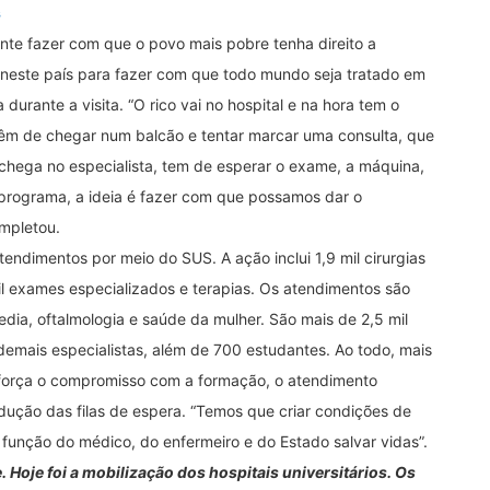
s
ente fazer com que o povo mais pobre tenha direito a
 neste país para fazer com que todo mundo seja tratado em
durante a visita. “O rico vai no hospital e na hora tem o
têm de chegar num balcão e tentar marcar uma consulta, que
hega no especialista, tem de esperar o exame, a máquina,
rograma, a ideia é fazer com que possamos dar o
mpletou.
endimentos por meio do SUS. A ação inclui 1,9 mil cirurgias
mil exames especializados e terapias. Os atendimentos são
edia, oftalmologia e saúde da mulher. São mais de 2,5 mil
emais especialistas, além de 700 estudantes. Ao todo, mais
 reforça o compromisso com a formação, o atendimento
ução das filas de espera. “Temos que criar condições de
a função do médico, do enfermeiro e do Estado salvar vidas”.
oje foi a mobilização dos hospitais universitários. Os