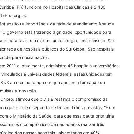
ritiba (PR) funciona no Hospital das Clínicas e 2.400
155 cirurgias.
ão) exaltou a importância da rede de atendimento à saúde
s. “O governo está trazendo dignidade, oportunidade para
ano para fazer um exame, uma cirurgia, uma consulta. São
ior rede de hospitais públicos do Sul Global. São hospitais
 saúde para nossa nação”.
m 2011 e, atualmente, administra 45 hospitais universitários
s vinculados a universidades federais, essas unidades têm
 do SUS ao mesmo tempo em que apoiam a formação de
squisas e inovação.
 Chioro, afirmou que o Dia E reafirma o compromisso da
brou que este é o segundo de três mutirões previstos. “É um
com o Ministério da Saúde, para que essa pauta prioritária
“Assumimos o compromisso de não apenas realizar três
úrgica dos nossos hospitais universitários em 40%”,