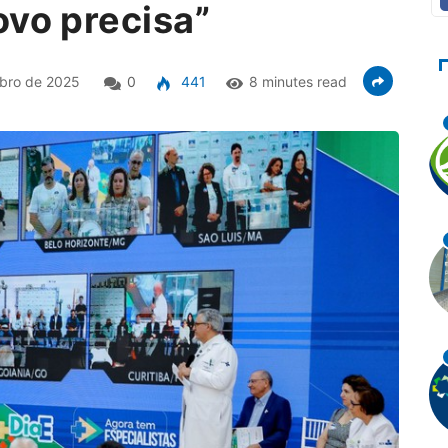
ovo precisa”
bro de 2025
0
441
8 minutes read