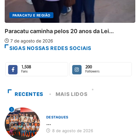
IÃO
ha pelos 20 anos da Lei...
2026
SIGAS NOSSAS REDES SOCIAIS
1,508
200
Fans
Followers
RECENTES
MAIS LIDOS
1
DESTAQUES
...
8 de agosto de 2026