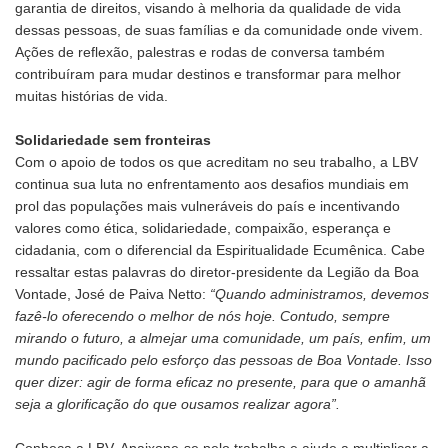
garantia de direitos, visando à melhoria da qualidade de vida
dessas pessoas, de suas famílias e da comunidade onde vivem.
Ações de reflexão, palestras e rodas de conversa também
contribuíram para mudar destinos e transformar para melhor
muitas histórias de vida.
Solidariedade sem fronteiras
Com o apoio de todos os que acreditam no seu trabalho, a LBV
continua sua luta no enfrentamento aos desafios mundiais em
prol das populações mais vulneráveis do país e incentivando
valores como ética, solidariedade, compaixão, esperança e
cidadania, com o diferencial da Espiritualidade Ecumênica. Cabe
ressaltar estas palavras do diretor-presidente da Legião da Boa
Vontade, José de Paiva Netto:
“Quando administramos, devemos
fazê-lo oferecendo o melhor de nós hoje. Contudo, sempre
mirando o futuro, a almejar uma comunidade, um país, enfim, um
mundo pacificado pelo esforço das pessoas de Boa Vontade. Isso
quer dizer: agir de forma eficaz no presente, para que o amanhã
seja a glorificação do que ousamos realizar agora”.
Conheça a LBV. Apaixone-se pelo trabalho e ajude a multiplicar a