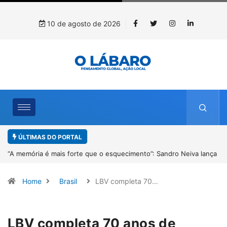
10 de agosto de 2026
ÚLTIMAS DO PORTAL
ça
4º Fliparacatu tem inscrições abertas para o Prêmio de Redação e
Desenho até o dia 14 de agosto
Home
Brasil
LBV completa 70…
LBV completa 70 anos de