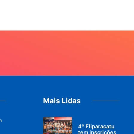
20
Mais Lidas
m
DESTAQUES
4º Fliparacatu
tem inscrições