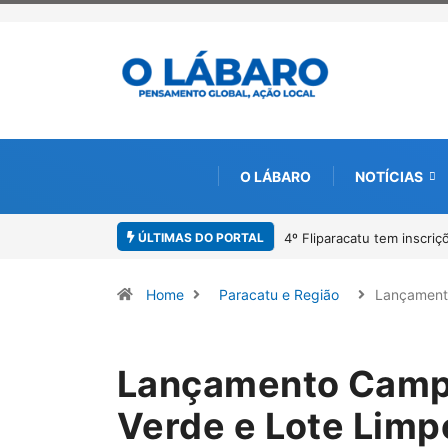
O LÁBARO
NOTÍCIAS
ÚLTIMAS DO PORTAL
4º Fliparacatu tem inscrições
Home
Paracatu e Região
Lançamen
Lançamento Camp
Verde e Lote Limp