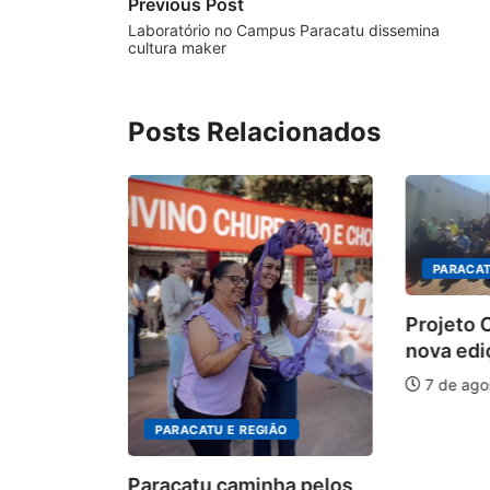
Previous Post
Laboratório no Campus Paracatu dissemina
cultura maker
Posts Relacionados
PARACAT
Projeto
nova edi
tem
7 de ago
tas para
PARACATU E REGIÃO
026
Paracatu caminha pelos