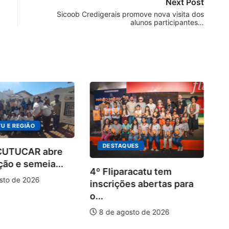
Next Post
Sicoob Credigerais promove nova visita dos
alunos participantes…
U E REGIÃO
DESTAQUES
 CUTUCAR abre
ção e semeia...
4º Fliparacatu tem
sto de 2026
inscrições abertas para
o...
8 de agosto de 2026
Pa