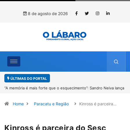
8 de agosto de 2026
ÚLTIMAS DO PORTAL
lança
4º Fliparacatu tem inscrições abertas para o Prêmio de Redação e
Desenho até o dia 14 de agosto
Home
Paracatu e Região
Kinross é parceira…
Kinross é parceira do Sesc