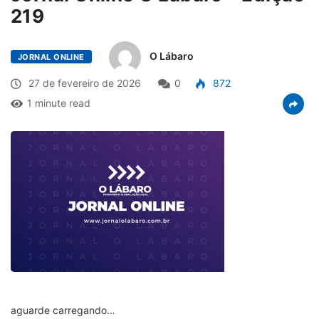
219
O Lábaro
JORNAL ONLINE
27 de fevereiro de 2026
0
872
1 minute read
aguarde carregando…