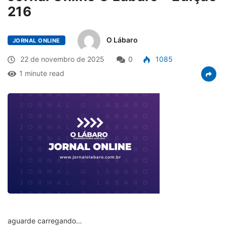
216
O Lábaro
JORNAL ONLINE
22 de novembro de 2025
0
1085
1 minute read
aguarde carregando…