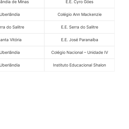
lândia de Minas
E.E. Cyro Góes
Uberlândia
Colégio Ann Mackenzie
rra do Salitre
E.E. Serra do Salitre
anta Vitória
E.E. José Paranaíba
Uberlândia
Colégio Nacional – Unidade IV
Uberlândia
Instituto Educacional Shalon