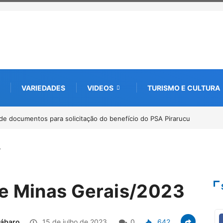
VARIEDADES
VIDEOS
TURISMO E CULTURA
ebate futuro da piscicultura com espécies nativas da
…
de Minas Gerais/2023
Lábaro
15 de julho de 2023
0
642