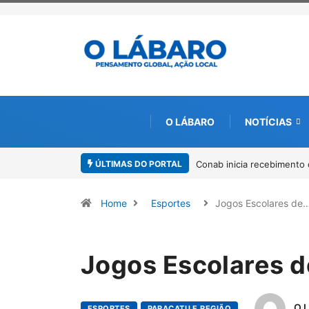
O LÁBARO
NOTÍCIAS
ÚLTIMAS DO PORTAL
para solicitação do benefício do PSA Pirarucu
Workshop internacional d
Amazônia
Home
Esportes
Jogos Escolares de
Jogos Escolares 
O 
ESPORTES
PARACATU E REGIÃO