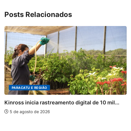
Posts Relacionados
 REGIÃO
DESTAQUES
cia rastreamento digital de 10 mil...
Mia Couto, 
 de 2026
5 de agosto